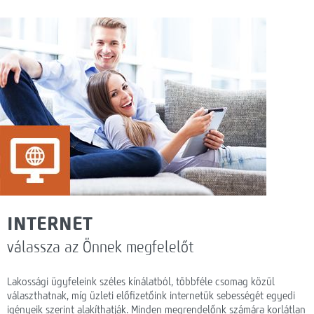
Webmail
Lefedettség
HotZones vásárlás
On-line fizetés
INTERNET
válassza az Önnek megfelelőt
Lakossági ügyfeleink széles kínálatból, többféle csomag közül
választhatnak, míg üzleti előfizetőink internetük sebességét egyedi
igényeik szerint alakíthatják. Minden megrendelőnk számára korlátlan