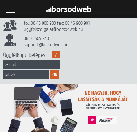
tel: 06 46 900 900 fax: 06 46 900 901
Kezdőlap
ugyfelszolgalat@borsodweb.hu
Internet
06 46 505 840
support@borsodweb.hu
TV
Ügyfélkapu belépés
?
Egyéb szolgáltatások
OK
Hírek
Gyik
HotZones
Mozaik Turbo
Mozaik+ Fiber
Céginfó
Dokumentumtár
Kapcsolat