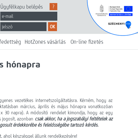
Ügyfélkapu belépés
?
OK
fedettség
HotZones vásárlás
On-line fizetés
us hónapra
gyenes vezetékes internetszolgáltatásra. Kérném, hogy az
ktatásban március, április és május hónapra vonatkozóan
6 x 30 napra). A módosító rendelet kimondja, hogy az egy
 jogosít, azonban
csak akkor, ha a jogszabályi feltételek az
gosult érdekkörébe és felelősségébe tartozó kérdés.
, ahol készséggel állunk rendelkezésére!