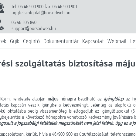
tel: 06 46 900 900 fax: 06 46 900 901
ugyfelszolgalat@borsodweb.hu
06 46 505 840
support@borsodweb.hu
rek
Gyik
Céginfó
Dokumentumtár
Kapcsolat
Webmail
Le
ési szolgáltatás biztosítása máj
 Korm. rendelete alapján
május hónapra
beadható az
igénylőlap
az in
tatás kapcsán veszik igénybe a kedvezményt. Jelenleg az alapfokú o
fokú oktatásba pedig visszamenőleg is elfogadjuk az igénylőlapokat (
bejelentés a következő hónapokra vonatkozó kedvezmény jóváírására is
gosult a jogszabályi feltételek megszűnését nem jelzi felénk
,
úgy ez a jo
pcsolatban, kérjük, hívja a 46/900-900-as ügyfélszolgálati telefonszámot