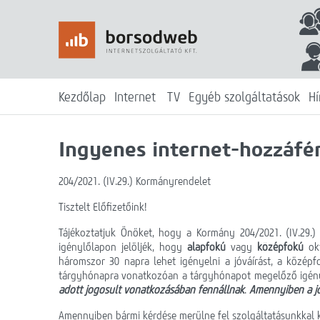
Kezdőlap
Internet
TV
Egyéb szolgáltatások
Hí
Ingyenes internet-hozzáfér
204/2021. (IV.29.) Kormányrendelet
Tisztelt Előfizetőink!
Tájékoztatjuk Önöket, hogy a Kormány 204/2021. (IV.29.)
igénylőlapon jelöljék, hogy
alapfokú
vagy
középfokú
ok
háromszor 30 napra lehet igényelni a jóváírást, a közép
tárgyhónapra vonatkozóan a tárgyhónapot megelőző igény
adott jogosult vonatkozásában fennállnak
.
Amennyiben a jo
Amennyiben bármi kérdése merülne fel szolgáltatásunkkal ka