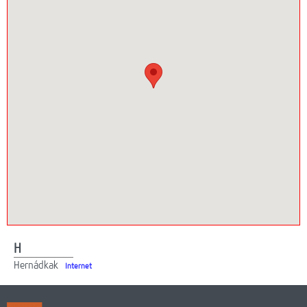
Webmail
Lefedettség
HotZones vásárlás
On-line fizetés
H
Hernádkak
Internet