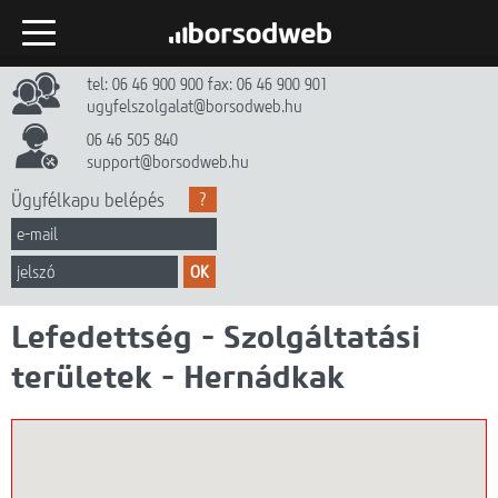
tel: 06 46 900 900 fax: 06 46 900 901
Kezdőlap
ugyfelszolgalat@borsodweb.hu
Internet
06 46 505 840
support@borsodweb.hu
TV
Ügyfélkapu belépés
?
Egyéb szolgáltatások
OK
Hírek
Lefedettség - Szolgáltatási
Gyik
területek - Hernádkak
Céginfó
Dokumentumtár
Kapcsolat