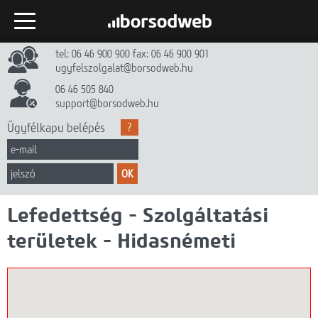
tel: 06 46 900 900 fax: 06 46 900 901
Kezdőlap
ugyfelszolgalat@borsodweb.hu
Internet
06 46 505 840
support@borsodweb.hu
TV
Ügyfélkapu belépés
?
Egyéb szolgáltatások
OK
Hírek
Lefedettség - Szolgáltatási
Gyik
területek - Hidasnémeti
Céginfó
Dokumentumtár
Kapcsolat