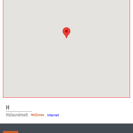
Webmail
Lefedettség
HotZones vásárlás
On-line fizetés
H
Hidasnémeti
HotZones
Internet