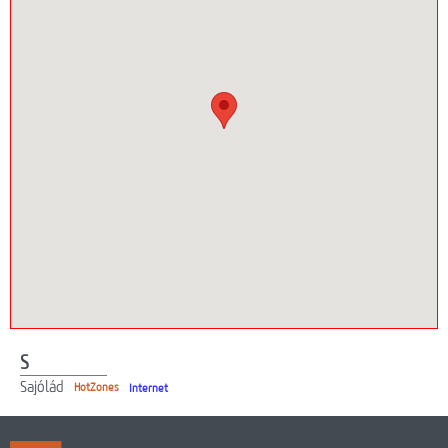
Webmail
Lefedettség
HotZones vásárlás
On-line fizetés
S
Sajólád
HotZones
Internet