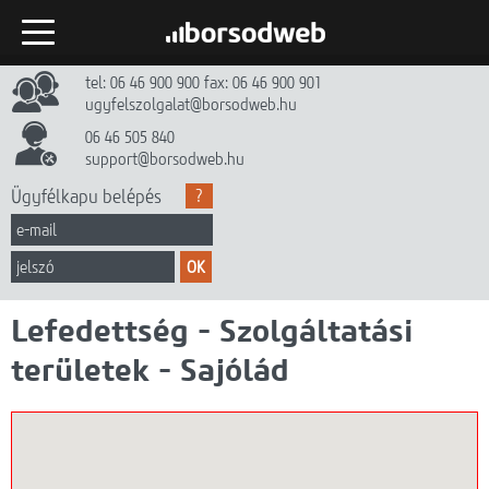
tel: 06 46 900 900 fax: 06 46 900 901
Kezdőlap
ugyfelszolgalat@borsodweb.hu
Internet
06 46 505 840
support@borsodweb.hu
TV
Ügyfélkapu belépés
?
Egyéb szolgáltatások
OK
Hírek
Lefedettség - Szolgáltatási
Gyik
területek - Sajólád
Céginfó
Dokumentumtár
Kapcsolat