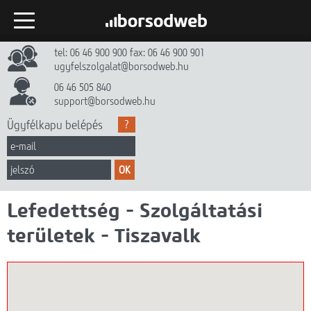
tel: 06 46 900 900 fax: 06 46 900 901
Kezdőlap
ugyfelszolgalat@borsodweb.hu
Internet
06 46 505 840
support@borsodweb.hu
TV
Ügyfélkapu belépés
?
Egyéb szolgáltatások
OK
Hírek
Lefedettség - Szolgáltatási
Gyik
területek - Tiszavalk
Céginfó
Dokumentumtár
Kapcsolat