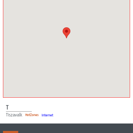
Webmail
Lefedettség
HotZones vásárlás
On-line fizetés
T
Tiszavalk
HotZones
Internet