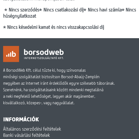
Webmail
* Nincs szerződés* Nincs csatlakozási díj* Nincs havi számla* Nincs
hűségnyilatkozat
Lefedettség
* Nincs késedelmi kamat és nincs visszakapcsolási díj
HotZones vásárlás
On-line fizetés
A BorsodWeb Kft. célul tűzte ki, hogy színvonalas
minőségi szolgáltatást biztosítson Borsod-Abaúj-Zemplén
megyében az Internet iránt érdeklődők egyre szélesebb táborának.
Szeretnénk, ha szolgáltatásaink között mindenki megtalálná
a neki megfelelő lehetőséget, legyen akár magánember,
kisvállalkozó, közepes-, vagy nagyvállalat.
INFORMÁCIÓK
Általános szerződési feltételek
Banki vásárlási feltételek