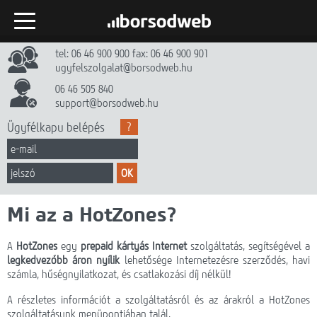
tel: 06 46 900 900 fax: 06 46 900 901
Kezdőlap
ugyfelszolgalat@borsodweb.hu
Internet
06 46 505 840
support@borsodweb.hu
TV
Ügyfélkapu belépés
?
Egyéb szolgáltatások
OK
Hírek
Mi az a HotZones?
Gyik
Céginfó
A
HotZones
egy
prepaid kártyás Internet
szolgáltatás, segítségével a
legkedvezőbb áron nyílik
lehetősége Internetezésre szerződés, havi
számla, hűségnyilatkozat, és csatlakozási díj nélkül!
Dokumentumtár
A részletes információt a szolgáltatásról és az árakról a
HotZones
Kapcsolat
szolgáltatásunk menüpontjában talál.