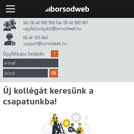
tel: 06 46 900 900 fax: 06 46 900 901
Kezdőlap
ugyfelszolgalat@borsodweb.hu
Internet
06 46 505 840
support@borsodweb.hu
TV
Ügyfélkapu belépés
?
Egyéb szolgáltatások
OK
Hírek
Új kollégát keresünk a
Gyik
csapatunkba!
Céginfó
Dokumentumtár
Kapcsolat