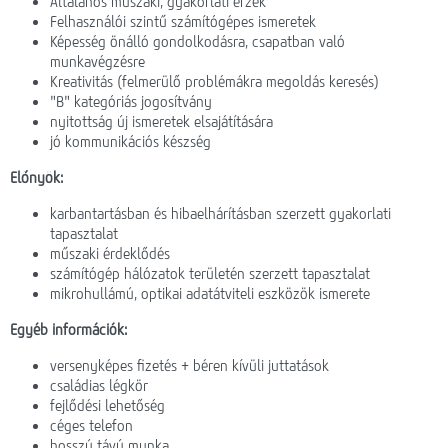
Általános műszaki, gyakorlati érzék
Felhasználói szintű számítógépes ismeretek
Képesség önálló gondolkodásra, csapatban való
munkavégzésre
Kreativitás (felmerülő problémákra megoldás keresés)
"B" kategóriás jogosítvány
nyitottság új ismeretek elsajátítására
jó kommunikációs készség
Előnyök:
karbantartásban és hibaelhárításban szerzett gyakorlati
tapasztalat
műszaki érdeklődés
számítógép hálózatok területén szerzett tapasztalat
mikrohullámú, optikai adatátviteli eszközök ismerete
Egyéb információk:
versenyképes fizetés + béren kívüli juttatások
családias légkör
fejlődési lehetőség
céges telefon
hosszú távú munka