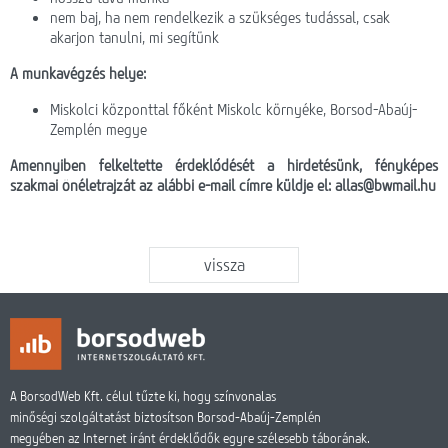
nem baj, ha nem rendelkezik a szükséges tudással, csak
akarjon tanulni, mi segítünk
A munkavégzés helye:
Miskolci központtal főként Miskolc környéke, Borsod-Abaúj-
Zemplén megye
Amennyiben felkeltette érdeklődését a hirdetésünk, fényképes
szakmai önéletrajzát az alábbi e-mail címre küldje el: allas@bwmail.hu
vissza
A BorsodWeb Kft. célul tűzte ki, hogy színvonalas
minőségi szolgáltatást biztosítson Borsod-Abaúj-Zemplén
megyében az Internet iránt érdeklődők egyre szélesebb táborának.