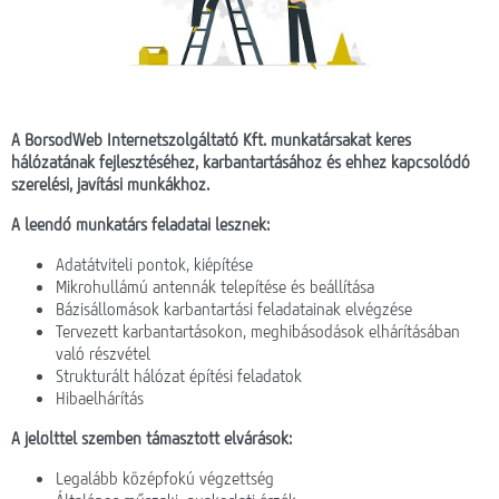
Webmail
Lefedettség
HotZones vásárlás
A BorsodWeb Internetszolgáltató Kft. munkatársakat keres
hálózatának fejlesztéséhez, karbantartásához és ehhez kapcsolódó
On-line fizetés
szerelési, javítási munkákhoz.
A leendő munkatárs feladatai lesznek:
Adatátviteli pontok, kiépítése
Mikrohullámú antennák telepítése és beállítása
Bázisállomások karbantartási feladatainak elvégzése
Tervezett karbantartásokon, meghibásodások elhárításában
való részvétel
Strukturált hálózat építési feladatok
Hibaelhárítás
A jelölttel szemben támasztott elvárások:
Legalább középfokú végzettség